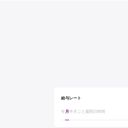
給与レート
年
月
半月ごと
週間
日
時間