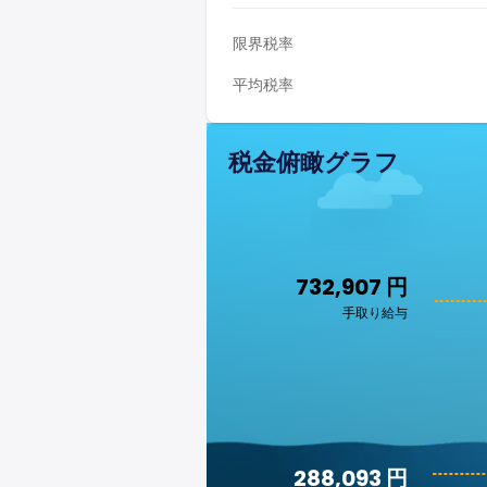
限界税率
平均税率
税金俯瞰グラフ
732,907 円
手取り給与
288,093 円