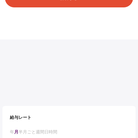
給与レート
年
月
半月ごと
週間
日
時間