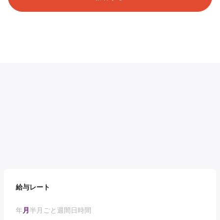
給与レート
年
月
半月ごと
週間
日
時間