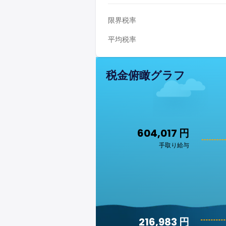
限界税率
平均税率
税金俯瞰グラフ
604,017 円
手取り給与
216,983 円