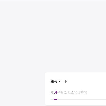
給与レート
年
月
半月ごと
週間
日
時間