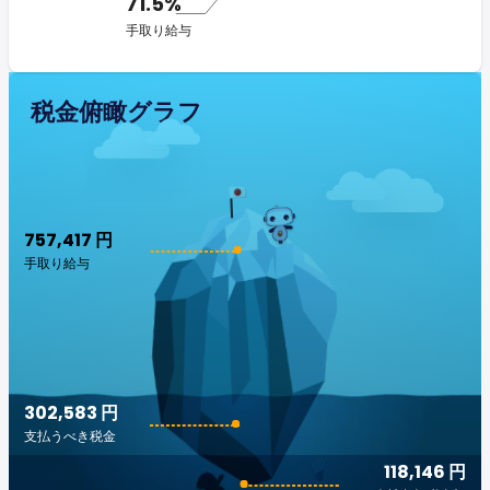
71.5%
手取り給与
税金俯瞰グラフ
757,417 円
手取り給与
302,583 円
支払うべき税金
118,146 円