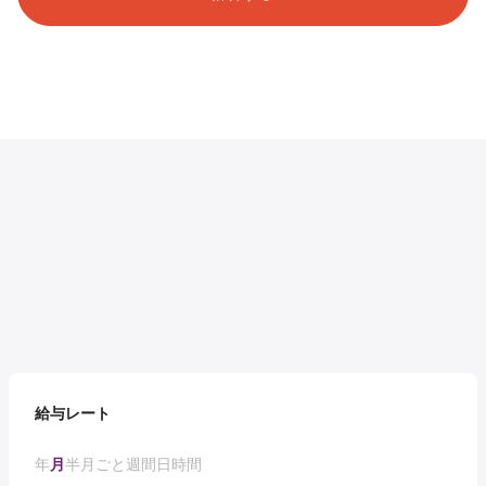
給与レート
年
月
半月ごと
週間
日
時間