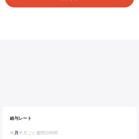
給与レート
年
月
半月ごと
週間
日
時間