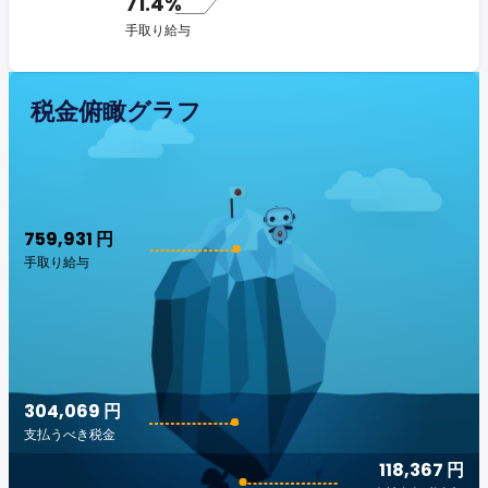
71.4%
手取り給与
税金俯瞰グラフ
759,931 円
手取り給与
304,069 円
支払うべき税金
118,367 円