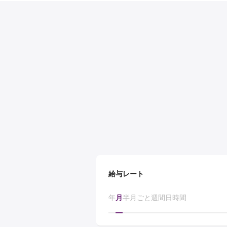
給与レート
年
月
半月ごと
週間
日
時間