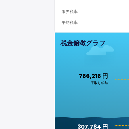
限界税率
平均税率
税金俯瞰グラフ
766,216 円
手取り給与
307,784 円