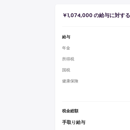
￥1,074,000 の給与に対
給与
年金
所得税
国税
健康保険
税金総額
手取り給与