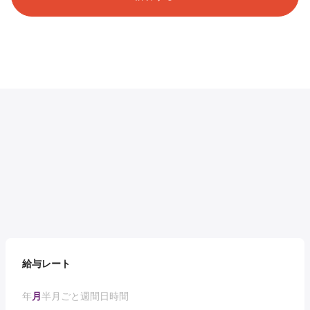
給与レート
年
月
半月ごと
週間
日
時間