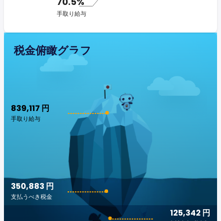
70.5%
手取り給与
税金俯瞰グラフ
839,117 円
手取り給与
350,883 円
支払うべき税金
125,342 円