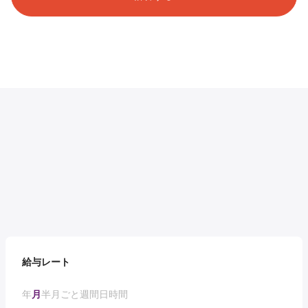
給与レート
年
月
半月ごと
週間
日
時間