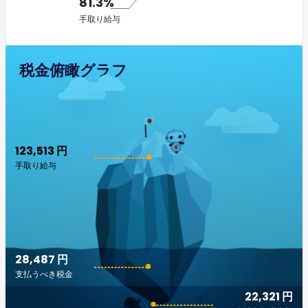
81.3%
手取り給与
税金俯瞰グラフ
123,513 円
手取り給与
28,487 円
支払うべき税金
22,321 円