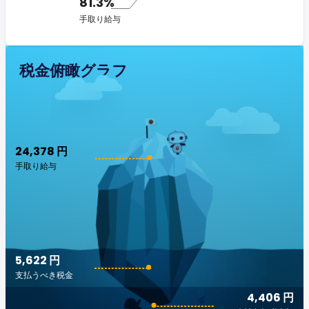
81.3%
手取り給与
税金俯瞰グラフ
24,378 円
手取り給与
5,622 円
支払うべき税金
4,406 円