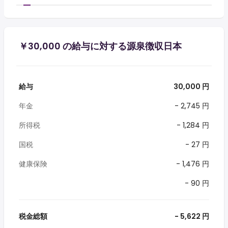
￥30,000 の給与に対する源泉徴収日本
給与
30,000 円
年金
- 2,745 円
所得税
- 1,284 円
国税
- 27 円
健康保険
- 1,476 円
- 90 円
税金総額
- 5,622 円