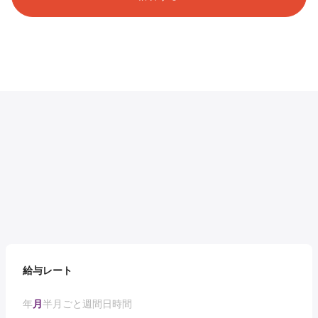
給与レート
年
月
半月ごと
週間
日
時間