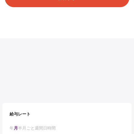
給与レート
年
月
半月ごと
週間
日
時間