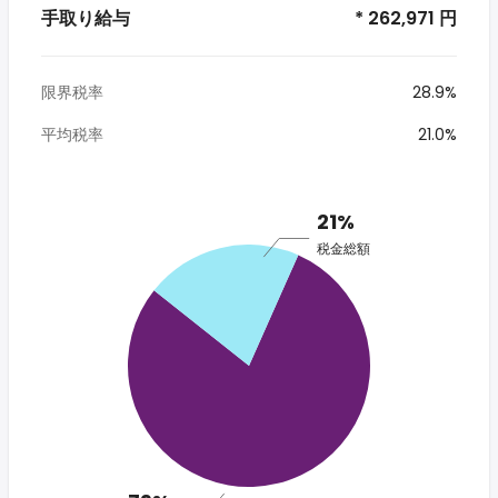
手取り給与
* 262,971 円
限界税率
28.9%
平均税率
21.0%
21%
税金総額