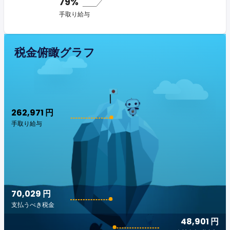
79%
手取り給与
税金俯瞰グラフ
262,971 円
手取り給与
70,029 円
支払うべき税金
48,901 円