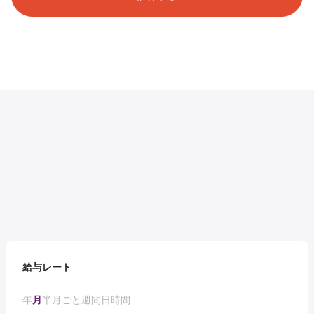
給与レート
年
月
半月ごと
週間
日
時間