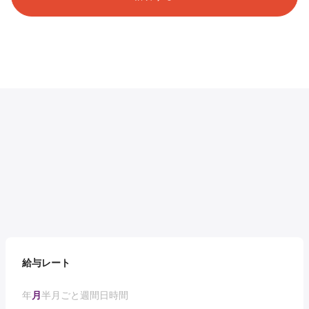
給与レート
年
月
半月ごと
週間
日
時間