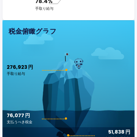
78.4%
手取り給与
税金俯瞰グラフ
276,923 円
手取り給与
76,077 円
支払うべき税金
51,838 円