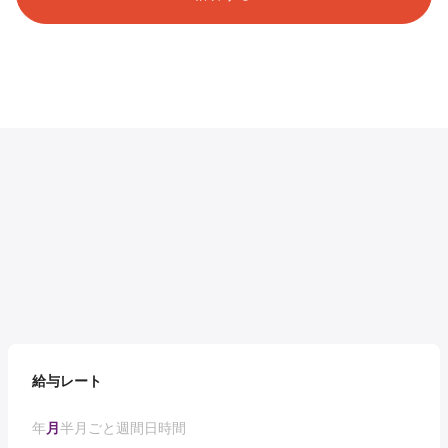
給与レート
年
月
半月ごと
週間
日
時間