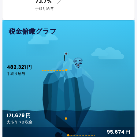
73.7%
手取り給与
税金俯瞰グラフ
482,321 円
手取り給与
171,679 円
支払うべき税金
95,674 円