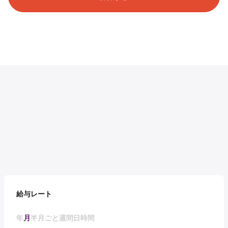
給与レート
年
月
半月ごと
週間
日
時間