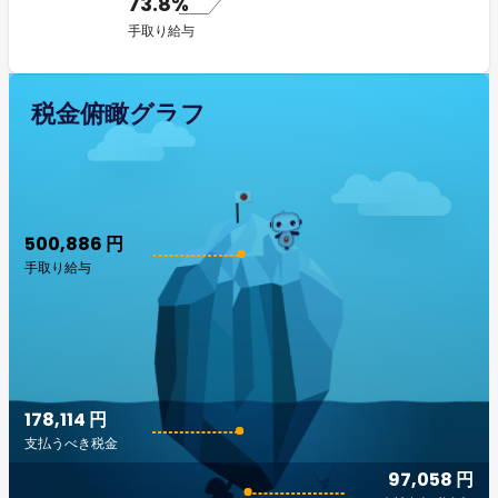
73.8%
手取り給与
税金俯瞰グラフ
500,886 円
手取り給与
178,114 円
支払うべき税金
97,058 円