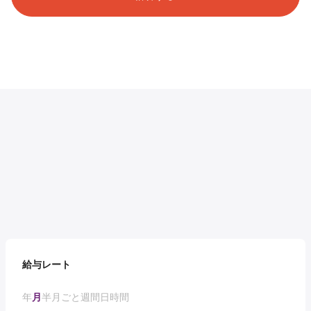
給与レート
年
月
半月ごと
週間
日
時間