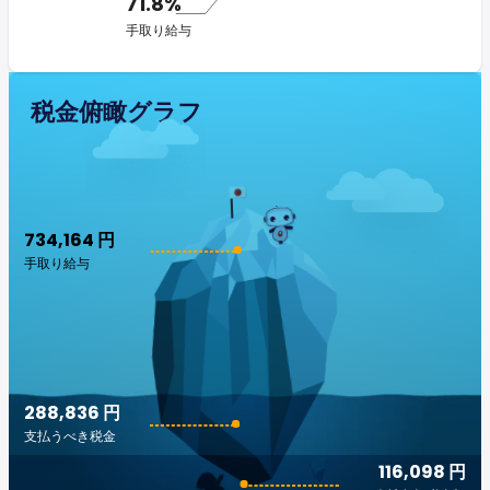
71.8%
手取り給与
税金俯瞰グラフ
734,164 円
手取り給与
288,836 円
支払うべき税金
116,098 円