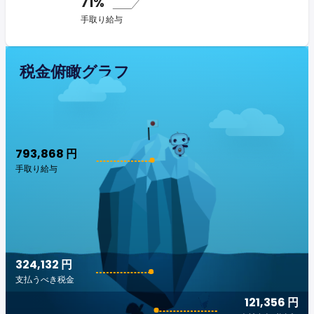
71%
手取り給与
税金俯瞰グラフ
793,868 円
手取り給与
324,132 円
支払うべき税金
121,356 円