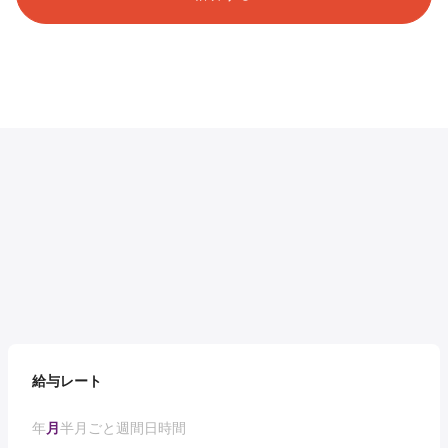
給与レート
年
月
半月ごと
週間
日
時間