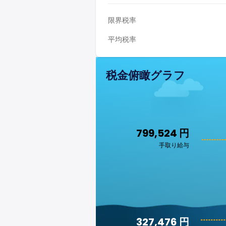
限界税率
平均税率
税金俯瞰グラフ
799,524 円
手取り給与
327,476 円