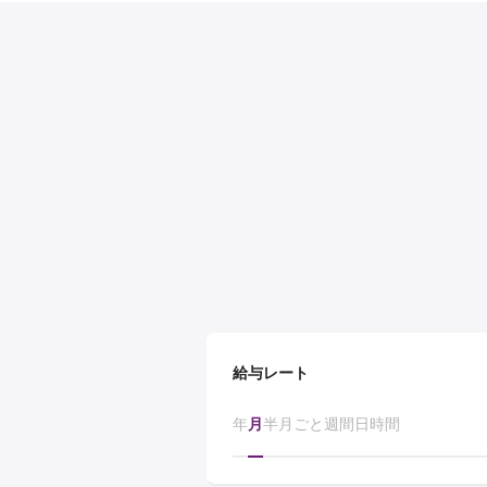
給与レート
年
月
半月ごと
週間
日
時間