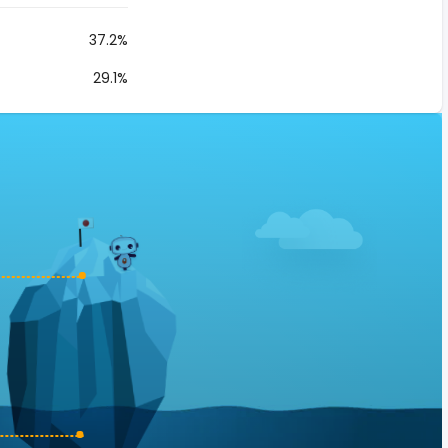
37.2%
29.1%