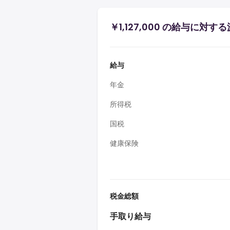
￥1,127,000 の給与に対
給与
年金
所得税
国税
健康保険
税金総額
手取り給与