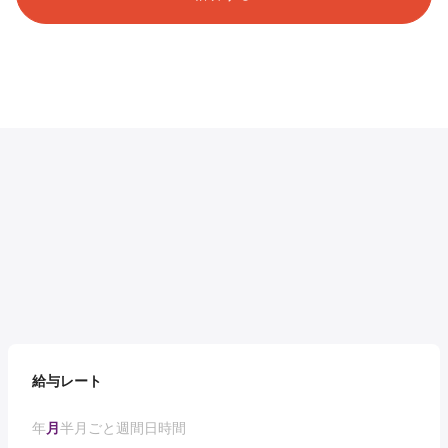
給与レート
年
月
半月ごと
週間
日
時間