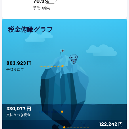
70.9%
手取り給与
税金俯瞰グラフ
803,923 円
手取り給与
330,077 円
支払うべき税金
122,242 円