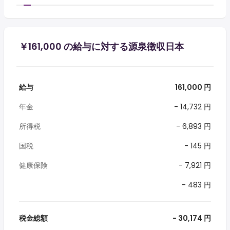
￥161,000 の給与に対する源泉徴収日本
給与
161,000 円
年金
- 14,732 円
所得税
- 6,893 円
国税
- 145 円
健康保険
- 7,921 円
- 483 円
税金総額
- 30,174 円