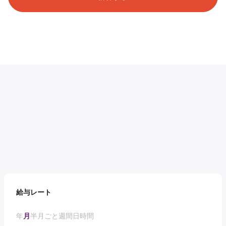
給与レート
年
月
半月ごと
週間
日
時間