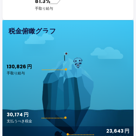
81.3%
手取り給与
税金俯瞰グラフ
130,826 円
手取り給与
30,174 円
支払うべき税金
23,643 円