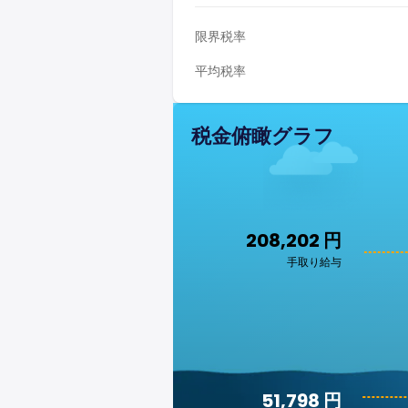
限界税率
平均税率
税金俯瞰グラフ
208,202 円
手取り給与
51,798 円