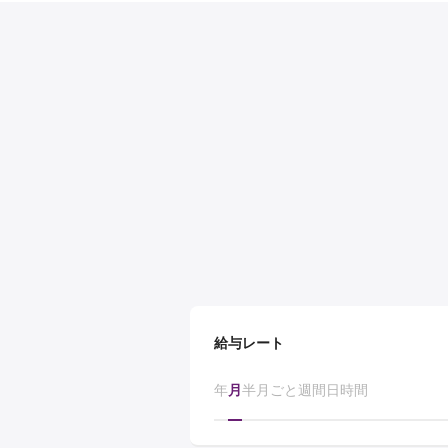
給与レート
年
月
半月ごと
週間
日
時間