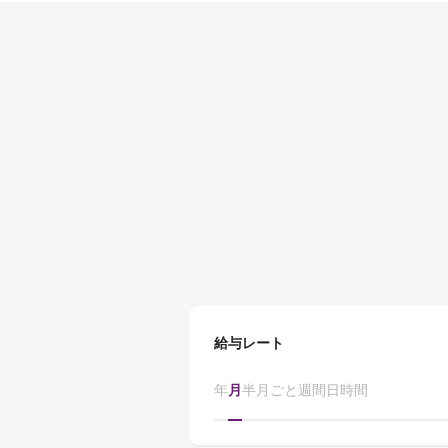
給与レート
年
月
半月ごと
週間
日
時間