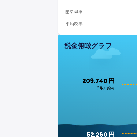
限界税率
平均税率
税金俯瞰グラフ
209,740 円
手取り給与
52,260 円