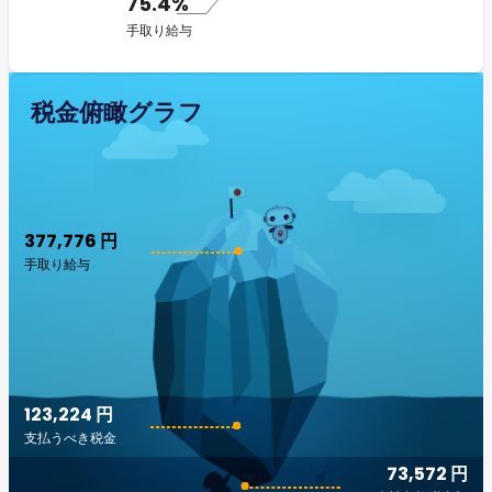
75.4%
手取り給与
税金俯瞰グラフ
377,776 円
手取り給与
123,224 円
支払うべき税金
73,572 円