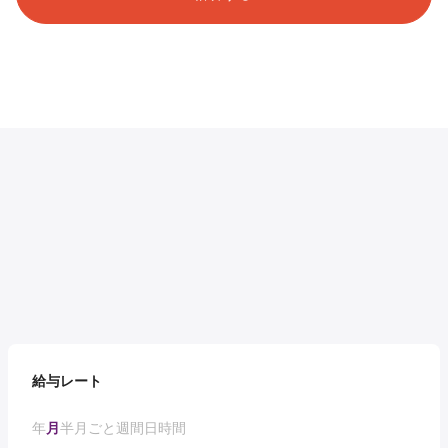
給与レート
年
月
半月ごと
週間
日
時間