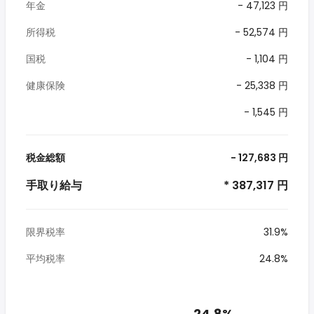
年金
- 47,123 円
所得税
- 52,574 円
国税
- 1,104 円
健康保険
- 25,338 円
- 1,545 円
税金総額
- 127,683 円
手取り給与
* 387,317 円
限界税率
31.9%
平均税率
24.8%
24.8%