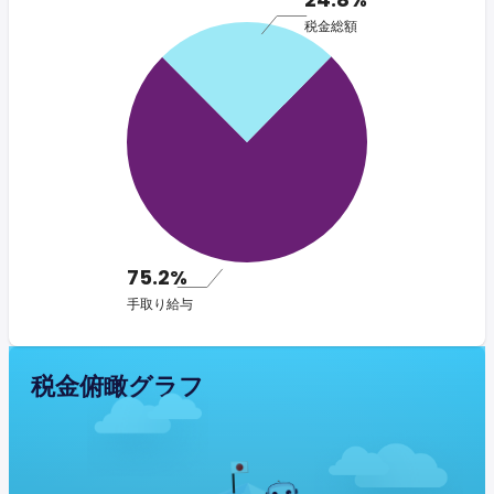
税金総額
75.2%
手取り給与
税金俯瞰グラフ