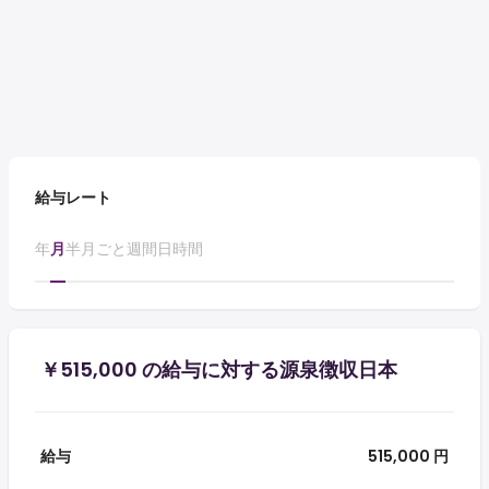
給与レート
年
月
半月ごと
週間
日
時間
￥515,000 の給与に対する源泉徴収日本
給与
515,000 円