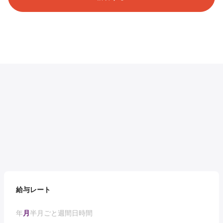
給与レート
年
月
半月ごと
週間
日
時間