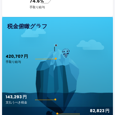
74.6%
手取り給与
税金俯瞰グラフ
420,707 円
手取り給与
143,293 円
支払うべき税金
82,823 円