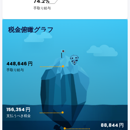
74.2%
手取り給与
税金俯瞰グラフ
448,646 円
手取り給与
156,354 円
支払うべき税金
88,844 円