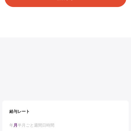
給与レート
年
月
半月ごと
週間
日
時間