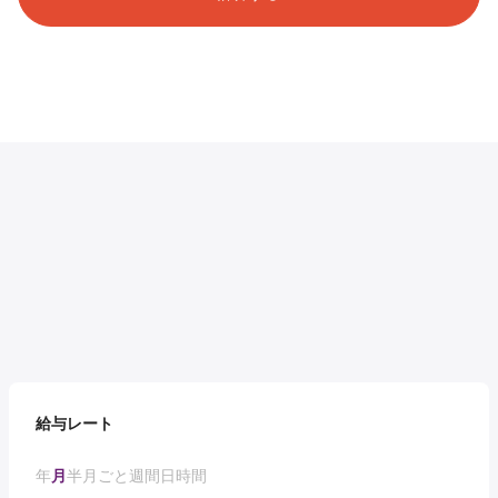
給与レート
年
月
半月ごと
週間
日
時間