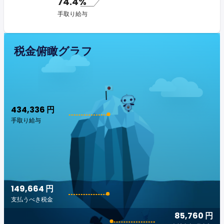
74.4%
手取り給与
税金俯瞰グラフ
434,336 円
手取り給与
149,664 円
支払うべき税金
85,760 円