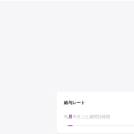
給与レート
年
月
半月ごと
週間
日
時間