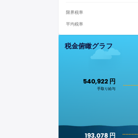
限界税率
平均税率
税金俯瞰グラフ
540,922 円
手取り給与
193,078 円