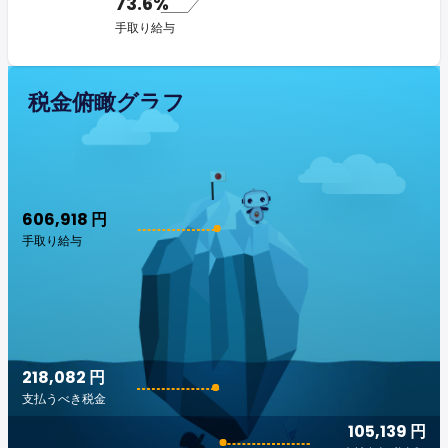
73.6%
手取り給与
税金俯瞰グラフ
606,918 円
手取り給与
218,082 円
支払うべき税金
105,139 円