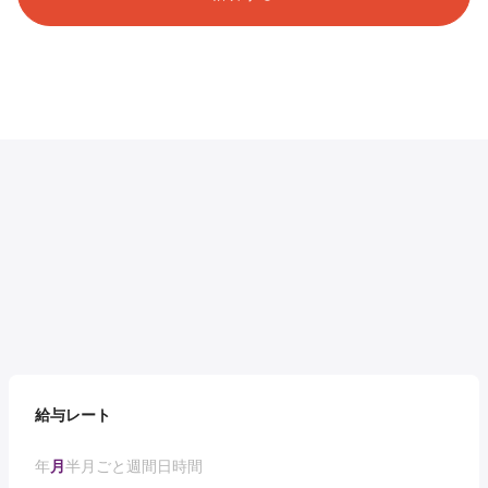
給与レート
年
月
半月ごと
週間
日
時間