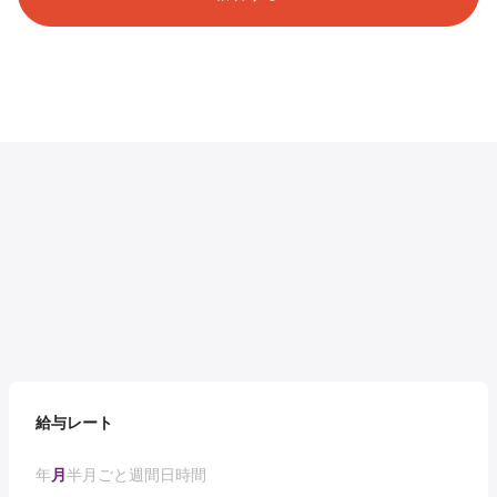
給与レート
年
月
半月ごと
週間
日
時間