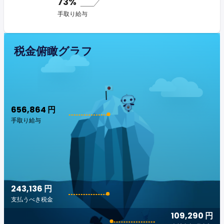
73%
手取り給与
税金俯瞰グラフ
656,864 円
手取り給与
243,136 円
支払うべき税金
109,290 円