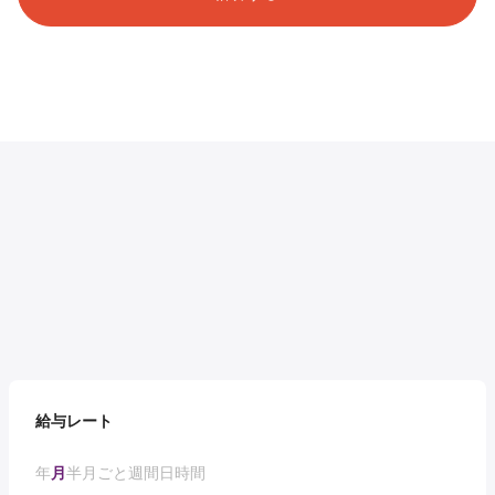
給与レート
年
月
半月ごと
週間
日
時間