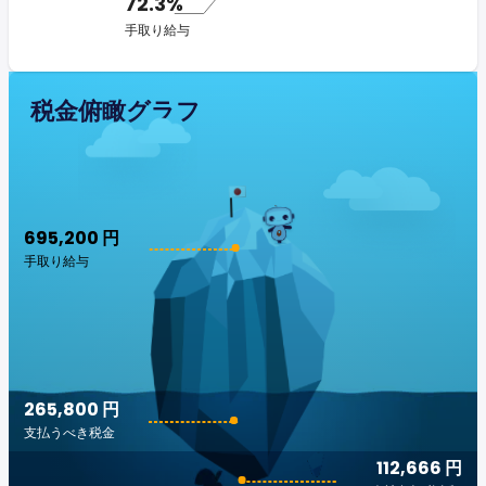
72.3%
手取り給与
税金俯瞰グラフ
695,200 円
手取り給与
265,800 円
支払うべき税金
112,666 円