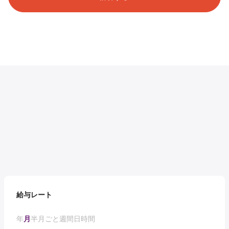
給与レート
年
月
半月ごと
週間
日
時間