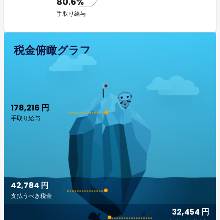
80.6%
手取り給与
税金俯瞰グラフ
178,216 円
手取り給与
42,784 円
支払うべき税金
32,454 円