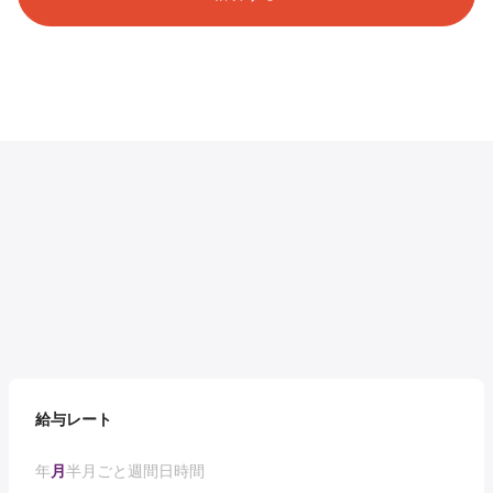
給与レート
年
月
半月ごと
週間
日
時間