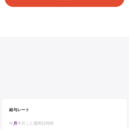
給与レート
年
月
半月ごと
週間
日
時間