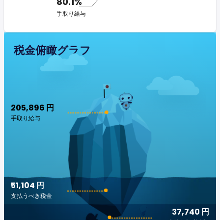
80.1%
手取り給与
税金俯瞰グラフ
205,896 円
手取り給与
51,104 円
支払うべき税金
37,740 円