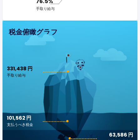
76.5%
手取り給与
税金俯瞰グラフ
331,438 円
手取り給与
101,562 円
支払うべき税金
63,586 円