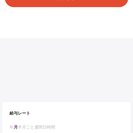
給与レート
年
月
半月ごと
週間
日
時間