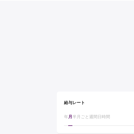
給与レート
年
月
半月ごと
週間
日
時間