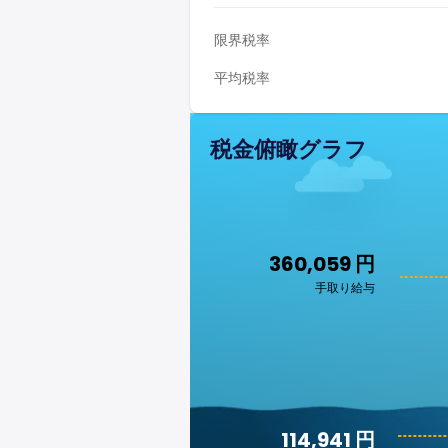
限界税率
平均税率
税金俯瞰グラフ
360,059 円
手取り給与
114,941 円