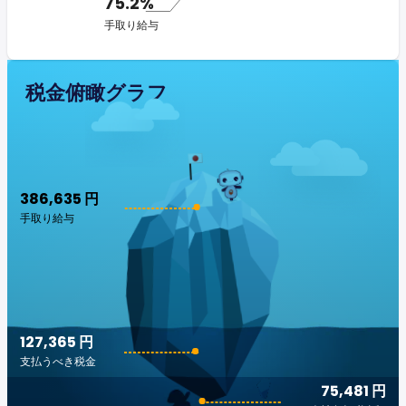
75.2%
手取り給与
税金俯瞰グラフ
386,635 円
手取り給与
127,365 円
支払うべき税金
75,481 円