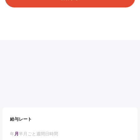
給与レート
年
月
半月ごと
週間
日
時間