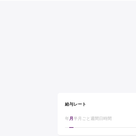
給与レート
年
月
半月ごと
週間
日
時間