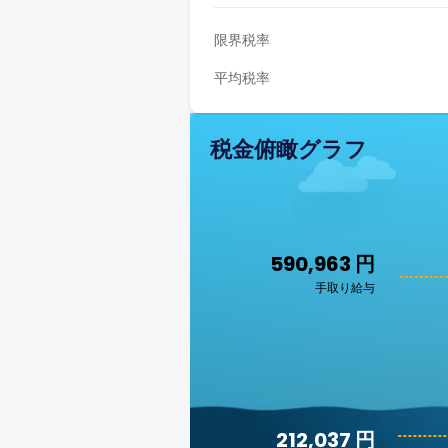
限界税率
平均税率
税金俯瞰グラフ
590,963 円
手取り給与
212,037 円