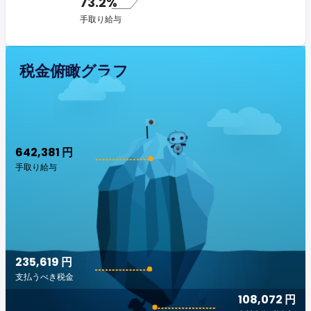
73.2%
手取り給与
税金俯瞰グラフ
642,381 円
手取り給与
235,619 円
支払うべき税金
108,072 円