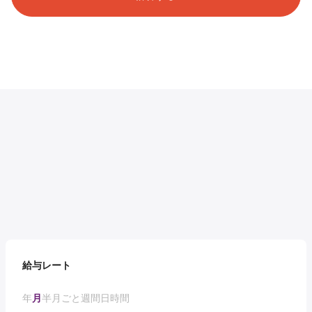
給与レート
年
月
半月ごと
週間
日
時間