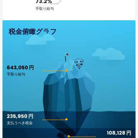
73.2%
手取り給与
税金俯瞰グラフ
643,050 円
手取り給与
235,950 円
支払うべき税金
108,128 円